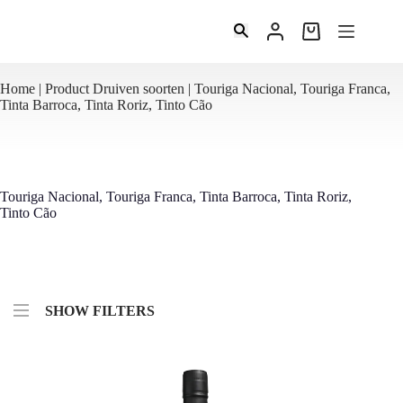
Ga
naar
Winkelwagen
de
inhoud
Home
|
Product Druiven soorten |
Touriga Nacional, Touriga Franca,
Tinta Barroca, Tinta Roriz, Tinto Cão
Touriga Nacional, Touriga Franca, Tinta Barroca, Tinta Roriz,
Tinto Cão
SHOW FILTERS