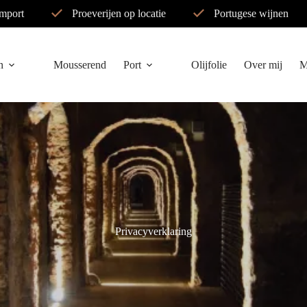
import
Proeverijen op locatie
Portugese wijnen
n
Mousserend
Port
Olijfolie
Over mij
M
Privacyverklaring