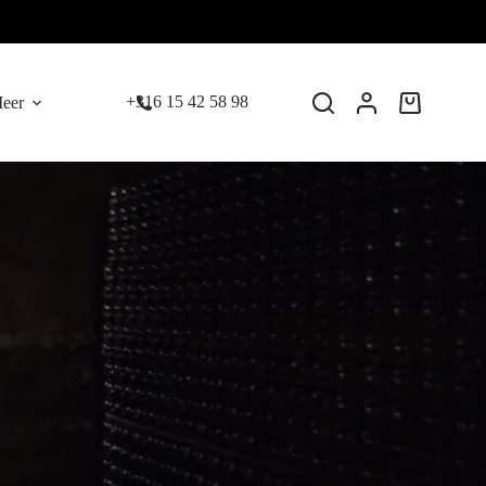
+316 15 42 58 98
eer
Winkelwage