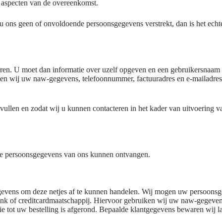
e aspecten van de overeenkomst.
 u ons geen of onvoldoende persoonsgegevens verstrekt, dan is het ec
reren. U moet dan informatie over uzelf opgeven en een gebruikersnaa
en wij uw naw-gegevens, telefoonnummer, factuuradres en e-mailadres
e vullen en zodat wij u kunnen contacteren in het kader van uitvoering
e persoonsgegevens van ons kunnen ontvangen.
egevens om deze netjes af te kunnen handelen. Wij mogen uw persoonsge
ank of creditcardmaatschappij. Hiervoor gebruiken wij uw naw-gegevens
 tot uw bestelling is afgerond. Bepaalde klantgegevens bewaren wij lan