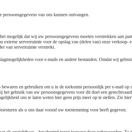
e persoonsgegevens van ons kunnen ontvangen.
het mogelijk dat wij uw persoonsgegevens moeten verstrekken aan parti
 externe serverruimte voor de opslag van (delen van) onze verkoop- 
 van serverruimte verstrekt.
slagmogelijkheden voor e-mails en andere bestanden. Omdat wij gebru
ns bewaren en gebruiken om u in de toekomst persoonlijk per e-mail op
 bij het gebruik van uw persoonsgegevens voor dit doel een gerechtvaa
gelijkheid ons te laten weten hier geen prijs meer op te stellen. Zie hi
n toesturen als u ons daar vooraf uw toestemming voor heeft gegeven.
 als onzichtbaar – beschermd tegen toegang door onbevoegden. Zo is 