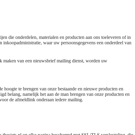
jen die onderdelen, materialen en producten aan ons toeleveren of in
en inkoopadministratie, waar uw persoonsgegevens een onderdeel van
ik maken van een nieuwsbrief mailing dienst, worden uw
 de hoogte te brengen van onze bestaande en nieuwe producten en
rdigd belang, namelijk het aan de man brengen van onze producten en
ervoor de afmeldlink onderaan iedere mailing.
thesiets.nl op elke pagina beschermd met SSL/TLS versleuteling, die