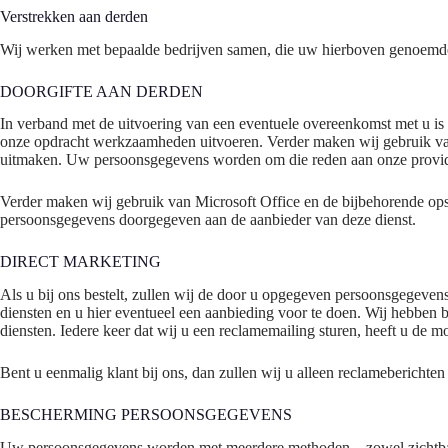
Verstrekken aan derden
Wij werken met bepaalde bedrijven samen, die uw hierboven genoemd
DOORGIFTE AAN DERDEN
In verband met de uitvoering van een eventuele overeenkomst met u is 
onze opdracht werkzaamheden uitvoeren. Verder maken wij gebruik van
uitmaken. Uw persoonsgegevens worden om die reden aan onze provider
Verder maken wij gebruik van Microsoft Office en de bijbehorende op
persoonsgegevens doorgegeven aan de aanbieder van deze dienst.
DIRECT MARKETING
Als u bij ons bestelt, zullen wij de door u opgegeven persoonsgegeve
diensten en u hier eventueel een aanbieding voor te doen. Wij hebben
diensten. Iedere keer dat wij u een reclamemailing sturen, heeft u de mo
Bent u eenmalig klant bij ons, dan zullen wij u alleen reclameberichte
BESCHERMING PERSOONSGEGEVENS
Uw persoonsgegevens worden met meerdere methoden – zowel zichtbaar