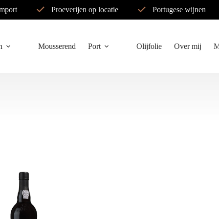
import
Proeverijen op locatie
Portugese wijnen
n
Mousserend
Port
Olijfolie
Over mij
M