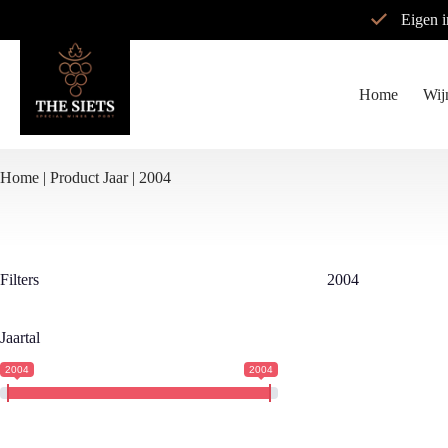
Ga
Eigen 
naar
de
inhoud
Home
Wij
Home
|
Product Jaar |
2004
Filters
2004
Jaartal
2004
2004