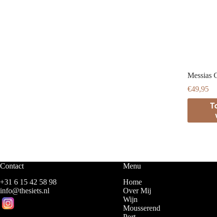
Messias C
€
49,95
T
Contact
Menu
+31 6 15 42 58 98
Home
info@thesiets.nl
Over Mij
Wijn
Mousserend
Port