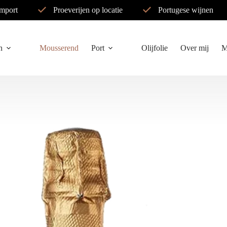
import
Proeverijen op locatie
Portugese wijnen
n
Mousserend
Port
Olijfolie
Over mij
M