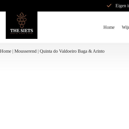
Ga
Eigen 
naar
de
inhoud
Home
Wij
Home
|
Mousserend
|
Quinta do Valdoeiro Baga & Arinto