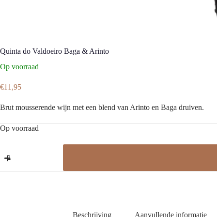
Quinta do Valdoeiro Baga & Arinto
Op voorraad
€
11,95
Brut mousserende wijn met een blend van Arinto en Baga druiven.
Op voorraad
Quinta
do
Valdoeiro
Baga
&
Arinto
aantal
Beschrijving
Aanvullende informatie