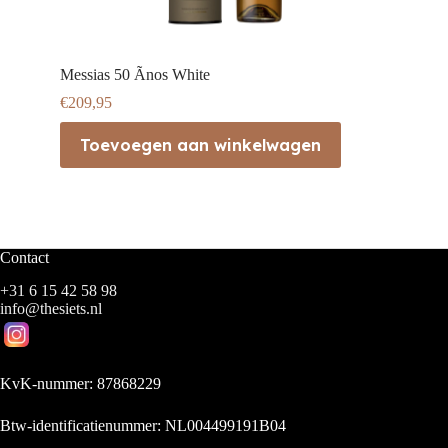
Messias 50 Ãnos White
€
209,95
Toevoegen aan winkelwagen
Contact
+31 6 15 42 58 98
info@thesiets.nl
KvK-nummer: 87868229
Btw-identificatienummer: NL004499191B04