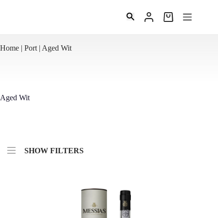
Ga
naar
Winkelwagen
de
inhoud
Home
|
Port
|
Aged Wit
Aged Wit
SHOW FILTERS