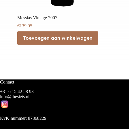
Messias Vintage 2007
€
139,95
Toevoegen aan winkelwagen
Contact
+31 6 15 42 58 98
info@thesiets.nl
KvK-nummer: 87868229