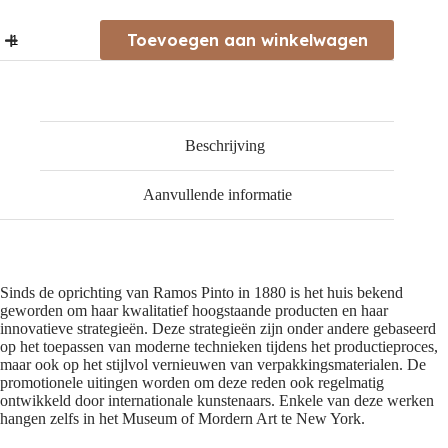
Ramos
Toevoegen aan winkelwagen
Pinto
Late
Bottled
Vintage
2018
aantal
Beschrijving
Aanvullende informatie
Sinds de oprichting van Ramos Pinto in 1880 is het huis bekend
geworden om haar kwalitatief hoogstaande producten en haar
innovatieve strategieën. Deze strategieën zijn onder andere gebaseerd
op het toepassen van moderne technieken tijdens het productieproces,
maar ook op het stijlvol vernieuwen van verpakkingsmaterialen. De
promotionele uitingen worden om deze reden ook regelmatig
ontwikkeld door internationale kunstenaars. Enkele van deze werken
hangen zelfs in het Museum of Mordern Art te New York.