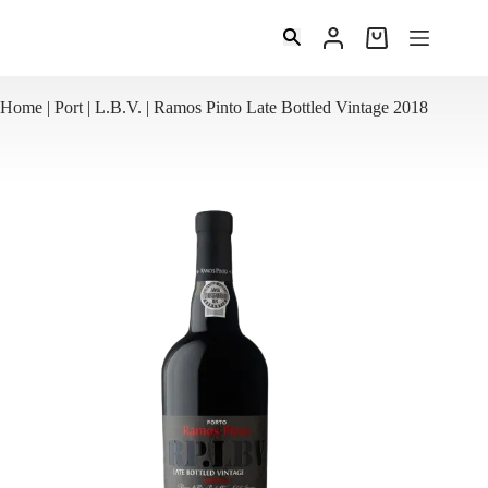
Ga
naar
Winkelwagen
de
inhoud
Home
|
Port
|
L.B.V.
|
Ramos Pinto Late Bottled Vintage 2018