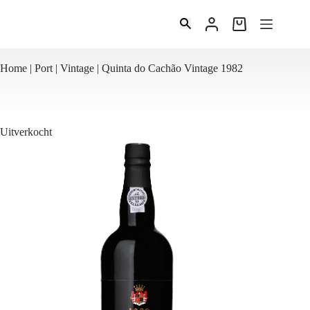
Ga
naar
Winkelwagen
de
inhoud
Home
|
Port
|
Vintage
|
Quinta do Cachão Vintage 1982
Uitverkocht