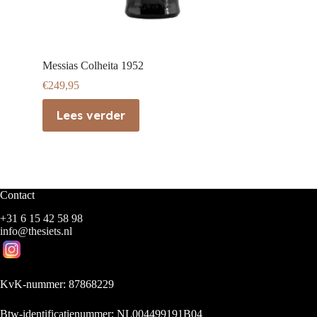
Messias Colheita 1952
€
249,95
Lees verder
Contact
+31 6 15 42 58 98
info@thesiets.nl
KvK-nummer: 87868229
Btw-identificatienummer: NL004499191B04