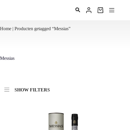
Ga
naar
Winkelwagen
de
inhoud
Home
|
Producten getagged “Messias”
Messias
SHOW FILTERS