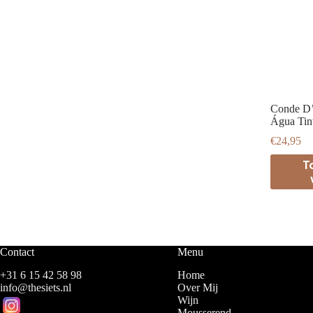
Conde D’
Água Tin
€
24,95
T
Contact
Menu
+31 6 15 42 58 98
Home
info@thesiets.nl
Over Mij
Wijn
Mousserend