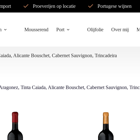
import
Proeverijen op locatie
Portugese wijnen
n
Mousserend
Port
Olijfolie
Over mij
M
aiada, Alicante Bouschet, Cabernet Sauvignon, Trincadeira
Aragonez, Tinta Caiada, Alicante Bouschet, Cabernet Sauvignon, Trinc