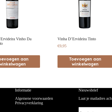
Ervideira Vinho Da
Vinha D’Ervideira Tinto
to
€
9,95
oevoegen aan
Toevoegen aan
winkelwagen
winkelwagen
Informatie
Nieuwsbrief
Algemene voorwaarden
Laat je mailadres ac
Privacyverklaring