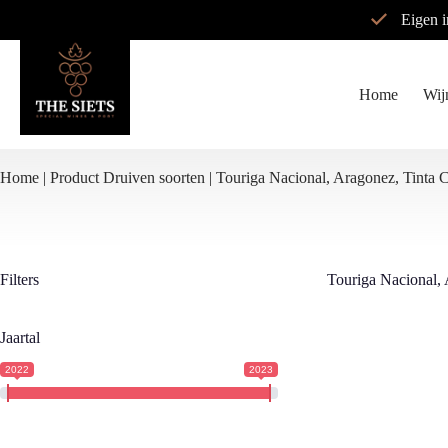
Ga
Eigen 
naar
de
inhoud
Home
Wij
Home
|
Product Druiven soorten |
Touriga Nacional, Aragonez, Tinta C
Filters
Touriga Nacional, 
Jaartal
2022
2023