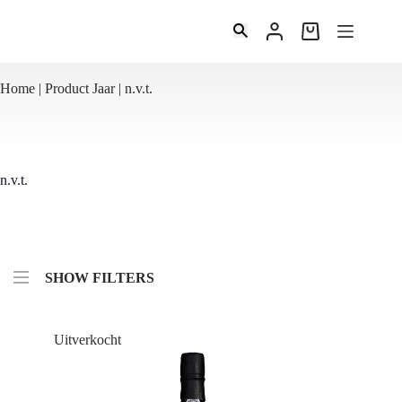
Ga
naar
Winkelwagen
de
inhoud
Home
|
Product Jaar |
n.v.t.
n.v.t.
SHOW FILTERS
Uitverkocht