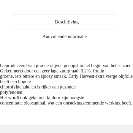
Extra
Virgin
Olive
Oil
Beschrijving
aantal
Aanvullende informatie
Geproduceerd van groene olijven geoogst in het begin van het seizoen.
Gekenmerkt door een zeer lage zuurgraad, 0,2%, fruitig
groene, iets bittere en spicey smaak. Early Harvest extra vierge olijfolie
heeft een hogere
chlorofylgehalte en is rijker aan gezonde
polyfenolen.
Het wordt ook gekenmerkt door zijn hoogste
concentratie oleocanthal, wat een ontstekingsremmende werking heeft.