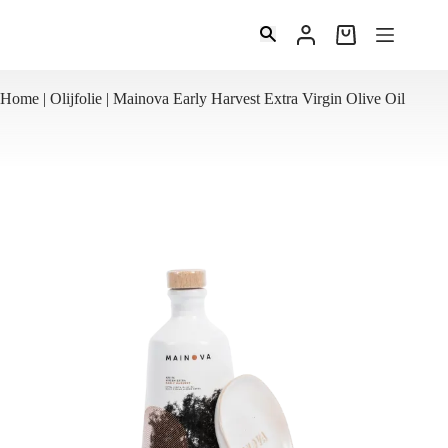
Ga
naar
Winkelwagen
de
inhoud
Home
|
Olijfolie
|
Mainova Early Harvest Extra Virgin Olive Oil