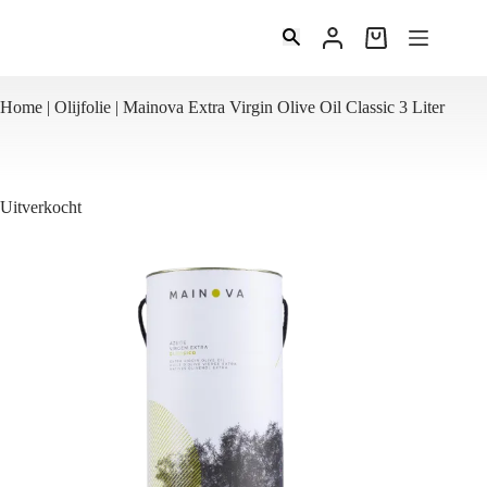
Ga
naar
Winkelwagen
de
inhoud
Home
|
Olijfolie
|
Mainova Extra Virgin Olive Oil Classic 3 Liter
Uitverkocht