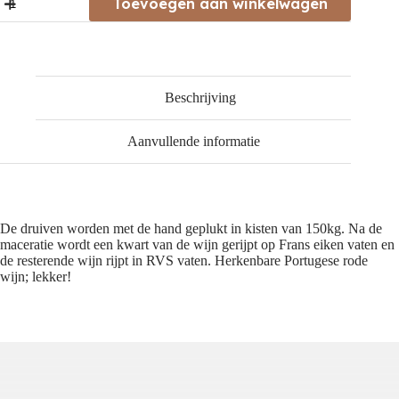
Toevoegen aan winkelwagen
Pinto
Duas
Quintas
Tinto
aantal
Beschrijving
Aanvullende informatie
De druiven worden met de hand geplukt in kisten van 150kg. Na de
maceratie wordt een kwart van de wijn gerijpt op Frans eiken vaten en
de resterende wijn rijpt in RVS vaten. Herkenbare Portugese rode
wijn; lekker!