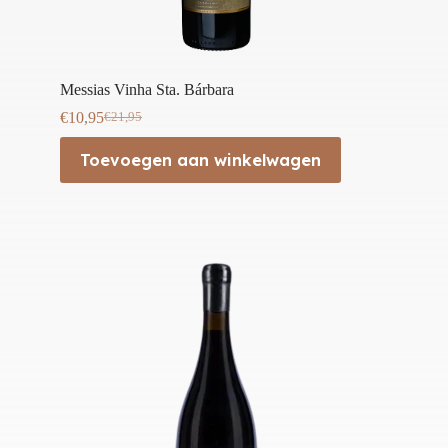
Messias Vinha Sta. Bárbara
€
10,95
€
21,95
Oorspronkelijke
Huidige
prijs
prijs
Toevoegen aan winkelwagen
was:
is:
€21,95.
€10,95.