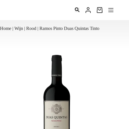
Ga
naar
Winkelwagen
de
inhoud
Home
|
Wijn
|
Rood
|
Ramos Pinto Duas Quintas Tinto