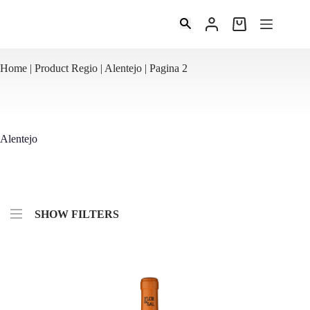
Ga
naar
Winkelwagen
de
inhoud
Home
|
Product Regio |
Alentejo
|
Pagina 2
Alentejo
SHOW FILTERS