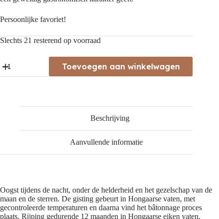
Persoonlijke favoriet!
Slechts 21 resterend op voorraad
Conde
Toevoegen aan winkelwagen
D'Ervideira
Branco
de
Inverno
aantal
Beschrijving
Aanvullende informatie
Oogst tijdens de nacht, onder de helderheid en het gezelschap van de
maan en de sterren. De gisting gebeurt in Hongaarse vaten, met
gecontroleerde temperaturen en daarna vind het bâtonnage proces
plaats. Rijping gedurende 12 maanden in Hongaarse eiken vaten.