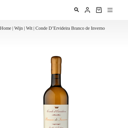
Ga
naar
Winkelwagen
de
inhoud
Home
|
Wijn
|
Wit
|
Conde D’Ervideira Branco de Inverno